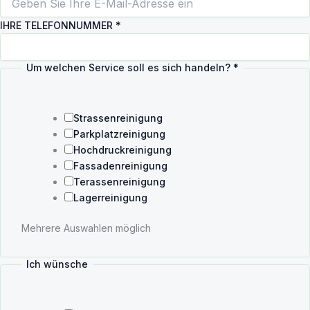
R
IHRE TELEFONNUMMER
*
E
w
i
Um welchen Service soll es sich handeln?
*
r
e
s
Strassenreinigung
Parkplatzreinigung
Hochdruckreinigung
Fassadenreinigung
Terassenreinigung
Lagerreinigung
Mehrere Auswahlen möglich
Ich wünsche